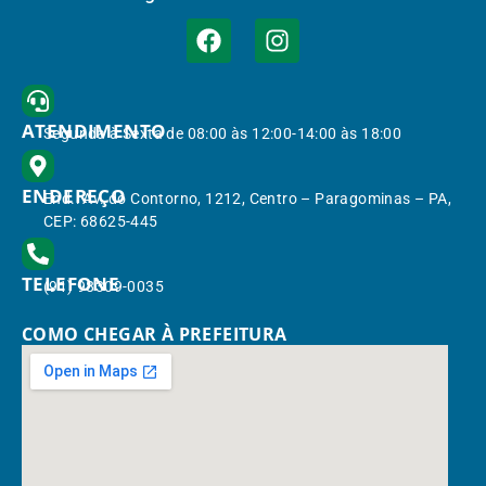
ATENDIMENTO
Segunda à Sexta de 08:00 às 12:00-14:00 às 18:00
ENDEREÇO
End.: Av. do Contorno, 1212, Centro – Paragominas – PA,
CEP: 68625-445
TELEFONE
(91) 98309-0035
COMO CHEGAR À PREFEITURA