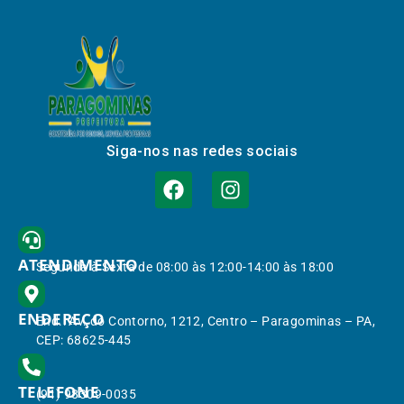
Siga-nos nas redes sociais
ATENDIMENTO
Segunda à Sexta de 08:00 às 12:00-14:00 às 18:00
ENDEREÇO
End.: Av. do Contorno, 1212, Centro – Paragominas – PA,
CEP: 68625-445
TELEFONE
(91) 98309-0035