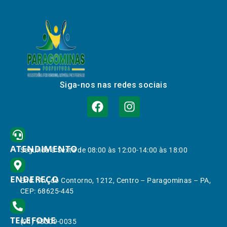
Siga-nos nas redes sociais
ATENDIMENTO
Segunda à Sexta de 08:00 às 12:00-14:00 às 18:00
ENDEREÇO
End.: Av. do Contorno, 1212, Centro – Paragominas – PA,
CEP: 68625-445
TELEFONE
(91) 98309-0035