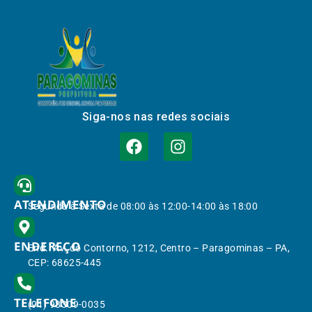
Siga-nos nas redes sociais
ATENDIMENTO
Segunda à Sexta de 08:00 às 12:00-14:00 às 18:00
ENDEREÇO
End.: Av. do Contorno, 1212, Centro – Paragominas – PA,
CEP: 68625-445
TELEFONE
(91) 98309-0035