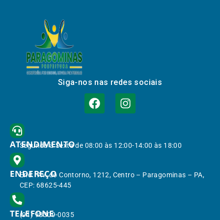
Siga-nos nas redes sociais
ATENDIMENTO
Segunda à Sexta de 08:00 às 12:00-14:00 às 18:00
ENDEREÇO
End.: Av. do Contorno, 1212, Centro – Paragominas – PA,
CEP: 68625-445
TELEFONE
(91) 98309-0035