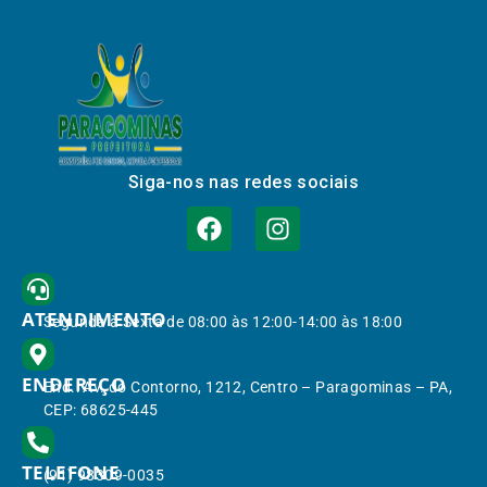
Siga-nos nas redes sociais
ATENDIMENTO
Segunda à Sexta de 08:00 às 12:00-14:00 às 18:00
ENDEREÇO
End.: Av. do Contorno, 1212, Centro – Paragominas – PA,
CEP: 68625-445
TELEFONE
(91) 98309-0035