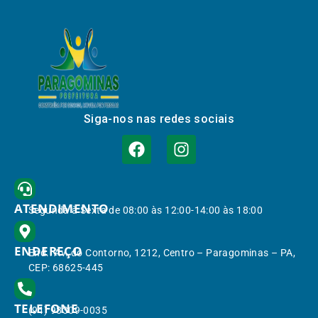
Siga-nos nas redes sociais
ATENDIMENTO
Segunda à Sexta de 08:00 às 12:00-14:00 às 18:00
ENDEREÇO
End.: Av. do Contorno, 1212, Centro – Paragominas – PA,
CEP: 68625-445
TELEFONE
(91) 98309-0035