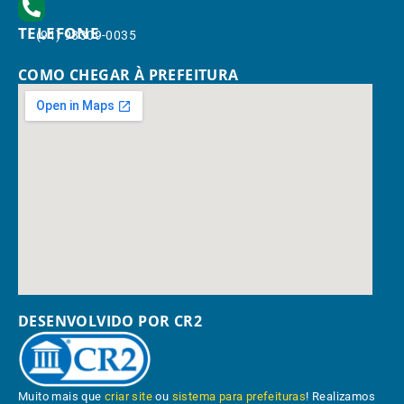
TELEFONE
(91) 98309-0035
COMO CHEGAR À PREFEITURA
DESENVOLVIDO POR CR2
Muito mais que
criar site
ou
sistema para prefeituras
! Realizamos