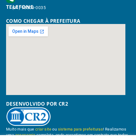
TELEFONE
(91) 98309-0035
COMO CHEGAR À PREFEITURA
DESENVOLVIDO POR CR2
Muito mais que
criar site
ou
sistema para prefeituras
! Realizamos
uma
assessoria
completa, onde garantimos em contrato que todas