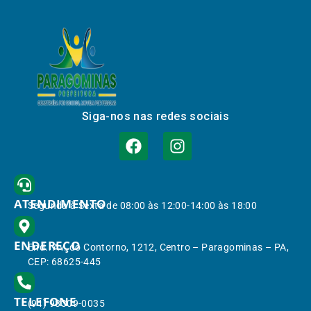
Siga-nos nas redes sociais
ATENDIMENTO
Segunda à Sexta de 08:00 às 12:00-14:00 às 18:00
ENDEREÇO
End.: Av. do Contorno, 1212, Centro – Paragominas – PA,
CEP: 68625-445
TELEFONE
(91) 98309-0035