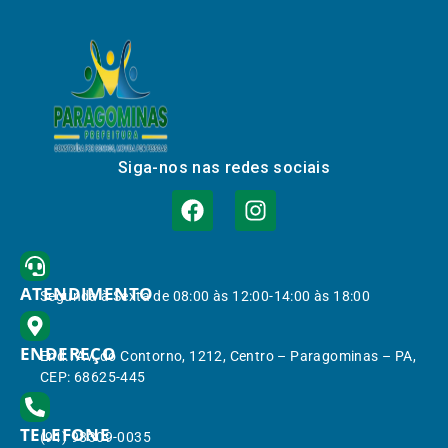
Siga-nos nas redes sociais
ATENDIMENTO
Segunda à Sexta de 08:00 às 12:00-14:00 às 18:00
ENDEREÇO
End.: Av. do Contorno, 1212, Centro – Paragominas – PA,
CEP: 68625-445
TELEFONE
(91) 98309-0035