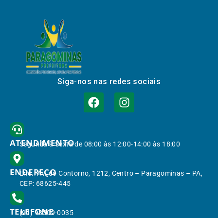
Siga-nos nas redes sociais
ATENDIMENTO
Segunda à Sexta de 08:00 às 12:00-14:00 às 18:00
ENDEREÇO
End.: Av. do Contorno, 1212, Centro – Paragominas – PA,
CEP: 68625-445
TELEFONE
(91) 98309-0035