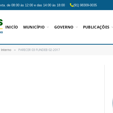
xta. de 08:00 às 12:00 e das 14:00 às 18:00
(91) 98309-0035
INICÍO
MUNICÍPIO
GOVERNO
PUBLICAÇÕES
 Interno
PARECER 03 FUNDEB 02-2017
»