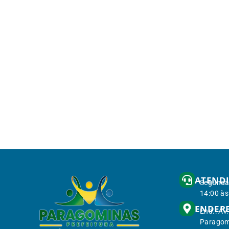
ATEND
Segunda 
14:00 às
ENDER
End.: Av
Paragom