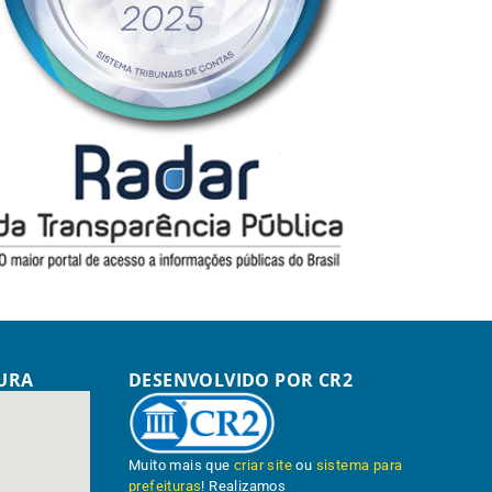
TURA
DESENVOLVIDO POR CR2
Muito mais que
criar site
ou
sistema para
prefeituras
! Realizamos