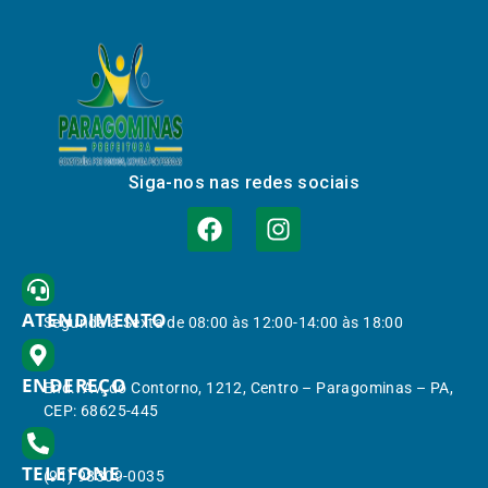
Siga-nos nas redes sociais
ATENDIMENTO
Segunda à Sexta de 08:00 às 12:00-14:00 às 18:00
ENDEREÇO
End.: Av. do Contorno, 1212, Centro – Paragominas – PA,
CEP: 68625-445
TELEFONE
(91) 98309-0035