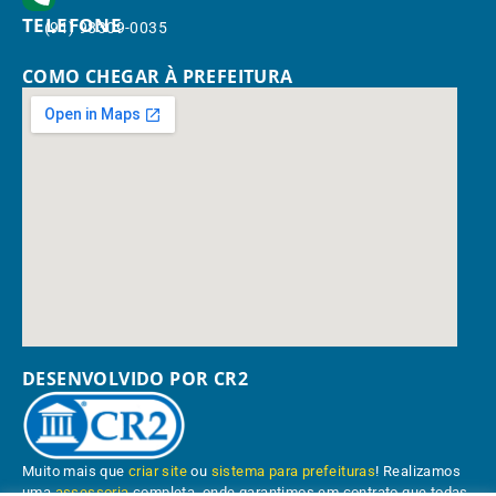
TELEFONE
(91) 98309-0035
COMO CHEGAR À PREFEITURA
DESENVOLVIDO POR CR2
Muito mais que
criar site
ou
sistema para prefeituras
! Realizamos
uma
assessoria
completa, onde garantimos em contrato que todas