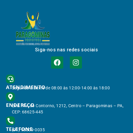
Siga-nos nas redes sociais
ATENDIMENTO
Segunda à Sexta de 08:00 às 12:00-14:00 às 18:00
ENDEREÇO
End.: Av. do Contorno, 1212, Centro – Paragominas – PA,
CEP: 68625-445
TELEFONE
(91) 98309-0035