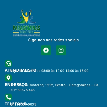
Siga-nos nas redes sociais
ATENDIMENTO
Segunda à Sexta de 08:00 às 12:00-14:00 às 18:00
ENDEREÇO
End.: Av. do Contorno, 1212, Centro – Paragominas – PA,
CEP: 68625-445
TELEFONE
(91) 98309-0035