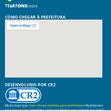
TELEFONE
(91) 98309-0035
COMO CHEGAR À PREFEITURA
DESENVOLVIDO POR CR2
Muito mais que
criar site
ou
sistema para prefeituras
! Realizamos
uma
assessoria
completa, onde garantimos em contrato que todas