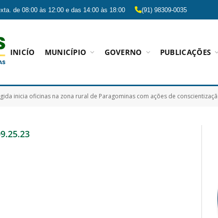
xta. de 08:00 às 12:00 e das 14:00 às 18:00
(91) 98309-0035
INICÍO
MUNICÍPIO
GOVERNO
PUBLICAÇÕES
egida inicia oficinas na zona rural de Paragominas com ações de conscientizaç
9.25.23