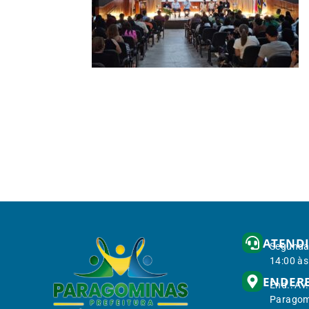
ATEND
Segunda 
14:00 às
ENDER
End.: Av
Paragom