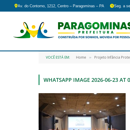
Av. do Contorno, 1212, Centro – Paragominas – PA
Seg. a se
VOCÊ ESTÁ EM:
Home
Projeto Infância Prot
»
WHATSAPP IMAGE 2026-06-23 AT 0