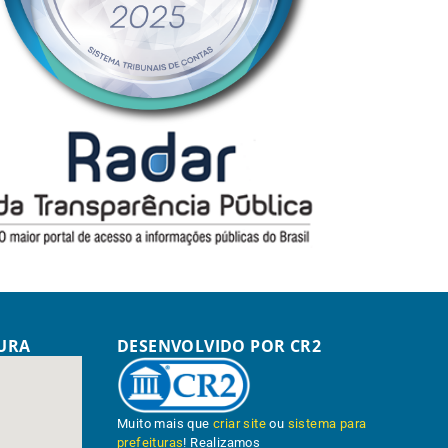
TURA
DESENVOLVIDO POR CR2
Muito mais que
criar site
ou
sistema para
prefeituras
! Realizamos