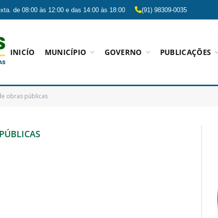
xta. de 08:00 às 12:00 e das 14:00 às 18:00
(91) 98309-0035
INICÍO
MUNICÍPIO
GOVERNO
PUBLICAÇÕES
de obras públicas
 PÚBLICAS