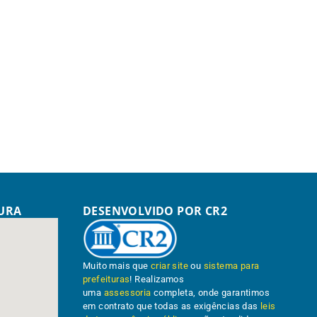
TURA
DESENVOLVIDO POR CR2
Muito mais que
criar site
ou
sistema para
prefeituras
! Realizamos
uma
assessoria
completa, onde garantimos
em contrato que todas as exigências das
leis