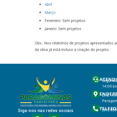
Abril
Março
Fevereiro: Sem projetos
Janeiro: Sem projetos
Obs.: Nos relatórios de projetos apresentados a
da obra já está incluso a criação do projeto.
ATEND
Segunda 
14:00 às
ENDER
End.: Av
Paragom
TELEF
(91) 98
Siga-nos nas redes sociais