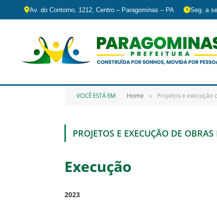
Av. do Contorno, 1212, Centro – Paragominas – PA
Seg. a se
VOCÊ ESTÁ EM:
Home
Projetos e execução 
»
PROJETOS E EXECUÇÃO DE OBRAS
Execução
2023