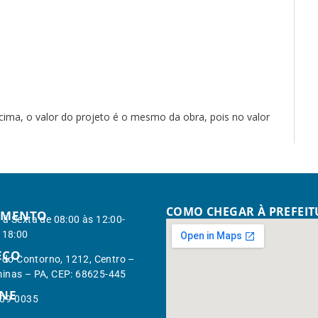
cima, o valor do projeto é o mesmo da obra, pois no valor
COMO CHEGAR À PREFEI
IMENTO
à Sexta de 08:00 às 12:00-
 18:00
EÇO
. do Contorno, 1212, Centro –
inas – PA, CEP: 68625-445
ONE
309-0035