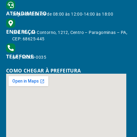
ATENDIMENTO
Segunda à Sexta de 08:00 às 12:00-14:00 às 18:00
ENDEREÇO
End.: Av. do Contorno, 1212, Centro – Paragominas – PA,
CEP: 68625-445
TELEFONE
(91) 98309-0035
COMO CHEGAR À PREFEITURA