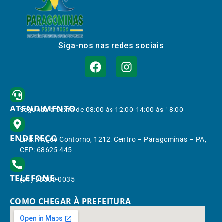
Siga-nos nas redes sociais
ATENDIMENTO
Segunda à Sexta de 08:00 às 12:00-14:00 às 18:00
ENDEREÇO
End.: Av. do Contorno, 1212, Centro – Paragominas – PA,
CEP: 68625-445
TELEFONE
(91) 98309-0035
COMO CHEGAR À PREFEITURA