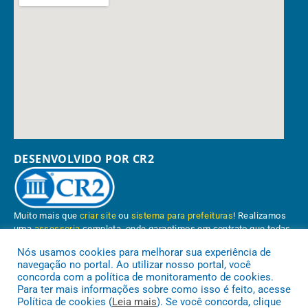
DESENVOLVIDO POR CR2
Muito mais que
criar site
ou
sistema para prefeituras
! Realizamos
uma
assessoria
completa, onde garantimos em contrato que todas
as exigências das
leis de transparência pública
serão atendidas.
Nós usamos cookies para melhorar sua experiência de
navegação no portal. Ao utilizar nosso portal, você
Conheça o
PNTP
e o
Radar da Transparência Pública
concorda com a política de monitoramento de cookies.
Para ter mais informações sobre como isso é feito, acesse
Política de cookies (
Leia mais
). Se você concorda, clique