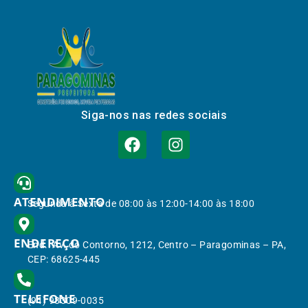
Siga-nos nas redes sociais
ATENDIMENTO
Segunda à Sexta de 08:00 às 12:00-14:00 às 18:00
ENDEREÇO
End.: Av. do Contorno, 1212, Centro – Paragominas – PA,
CEP: 68625-445
TELEFONE
(91) 98309-0035