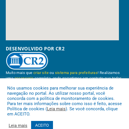
DESENVOLVIDO POR CR2
Muito mais que
criar site
ou
sistema para prefeituras
! Realizamos
uma
assessoria
completa, onde garantimos em contrato que todas
as exigências das
leis de transparência pública
serão atendidas.
Nós usamos cookies para melhorar sua experiência de
navegação no portal. Ao utilizar nosso portal, você
Conheça o
PNTP
e o
Radar da Transparência Pública
concorda com a política de monitoramento de cookies.
Para ter mais informações sobre como isso é feito, acesse
Política de cookies (
Leia mais
). Se você concorda, clique
em ACEITO.
Prefeitura Municipal de Paragominas.
Todos os direitos reservados a
Leia mais
ACEITO