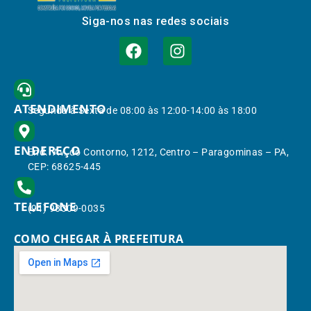
Siga-nos nas redes sociais
ATENDIMENTO
Segunda à Sexta de 08:00 às 12:00-14:00 às 18:00
ENDEREÇO
End.: Av. do Contorno, 1212, Centro – Paragominas – PA,
CEP: 68625-445
TELEFONE
(91) 98309-0035
COMO CHEGAR À PREFEITURA