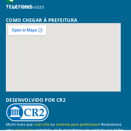
TELEFONE
(91) 98309-0035
COMO CHEGAR À PREFEITURA
DESENVOLVIDO POR CR2
Muito mais que
criar site
ou
sistema para prefeituras
! Realizamos
uma
assessoria
completa, onde garantimos em contrato que todas