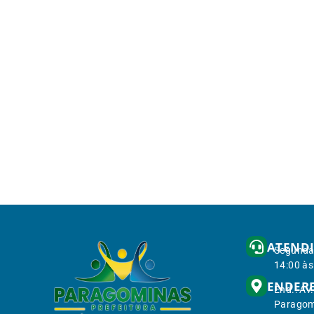
ATEND
Segunda 
14:00 às
ENDER
End.: Av
Paragom