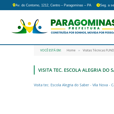
Av. do Contorno, 1212, Centro – Paragominas – PA
Seg. a se
VOCÊ ESTÁ EM:
Home
Visitas Técnicas FUN
»
VISITA TEC. ESCOLA ALEGRIA DO S
Visita tec. Escola Alegria do Saber - Vila Nova - C