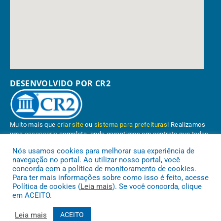
DESENVOLVIDO POR CR2
Muito mais que
criar site
ou
sistema para prefeituras
! Realizamos
uma
assessoria
completa, onde garantimos em contrato que todas
as exigências das
leis de transparência pública
serão atendidas.
Nós usamos cookies para melhorar sua experiência de
navegação no portal. Ao utilizar nosso portal, você
Conheça o
PNTP
e o
Radar da Transparência Pública
concorda com a política de monitoramento de cookies.
Para ter mais informações sobre como isso é feito, acesse
Política de cookies (
Leia mais
). Se você concorda, clique
em ACEITO.
Prefeitura Municipal de Paragominas.
Todos os direitos reservados a
Leia mais
ACEITO