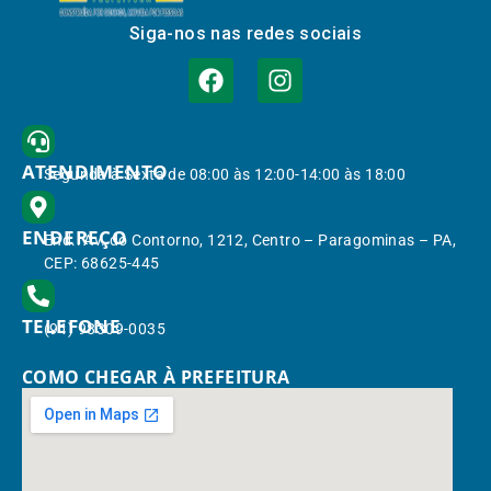
Siga-nos nas redes sociais
ATENDIMENTO
Segunda à Sexta de 08:00 às 12:00-14:00 às 18:00
ENDEREÇO
End.: Av. do Contorno, 1212, Centro – Paragominas – PA,
CEP: 68625-445
TELEFONE
(91) 98309-0035
COMO CHEGAR À PREFEITURA