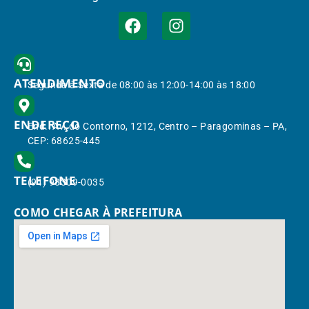
ATENDIMENTO
Segunda à Sexta de 08:00 às 12:00-14:00 às 18:00
ENDEREÇO
End.: Av. do Contorno, 1212, Centro – Paragominas – PA,
CEP: 68625-445
TELEFONE
(91) 98309-0035
COMO CHEGAR À PREFEITURA