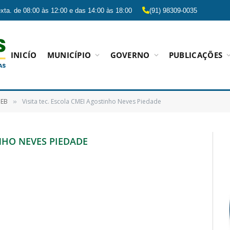
xta. de 08:00 às 12:00 e das 14:00 às 18:00
(91) 98309-0035
INICÍO
MUNICÍPIO
GOVERNO
PUBLICAÇÕES
DEB
Visita tec. Escola CMEI Agostinho Neves Piedade
»
INHO NEVES PIEDADE