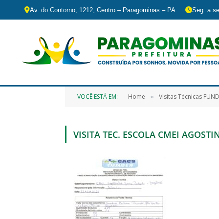
Av. do Contorno, 1212, Centro – Paragominas – PA
Seg. a se
VOCÊ ESTÁ EM:
Home
Visitas Técnicas FUN
»
VISITA TEC. ESCOLA CMEI AGOST