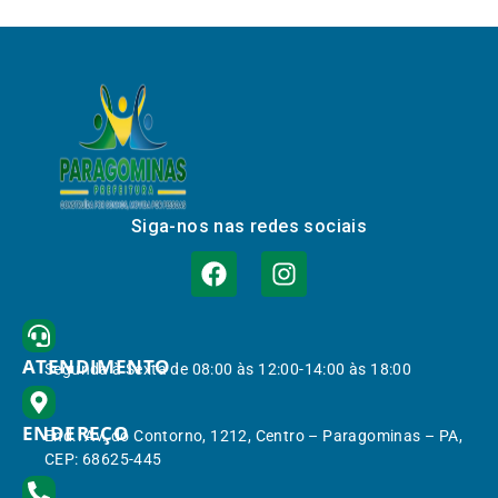
Siga-nos nas redes sociais
ATENDIMENTO
Segunda à Sexta de 08:00 às 12:00-14:00 às 18:00
ENDEREÇO
End.: Av. do Contorno, 1212, Centro – Paragominas – PA,
CEP: 68625-445