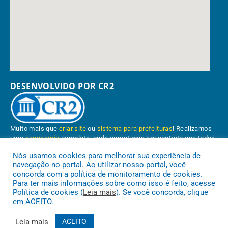
DESENVOLVIDO POR CR2
Muito mais que
criar site
ou
sistema para prefeituras
! Realizamos
uma
assessoria
completa, onde garantimos em contrato que todas
as exigências das
leis de transparência pública
serão atendidas.
Nós usamos cookies para melhorar sua experiência de
navegação no portal. Ao utilizar nosso portal, você
Conheça o
PNTP
e o
Radar da Transparência Pública
concorda com a política de monitoramento de cookies.
Para ter mais informações sobre como isso é feito, acesse
Política de cookies (
Leia mais
). Se você concorda, clique
em ACEITO.
Prefeitura Municipal de Paragominas.
Todos os direitos reservados a
Leia mais
ACEITO