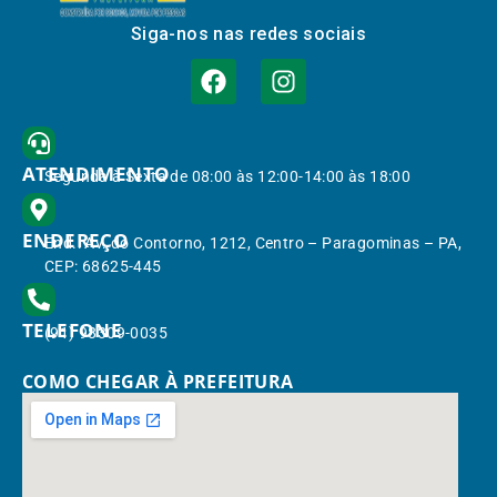
Siga-nos nas redes sociais
ATENDIMENTO
Segunda à Sexta de 08:00 às 12:00-14:00 às 18:00
ENDEREÇO
End.: Av. do Contorno, 1212, Centro – Paragominas – PA,
CEP: 68625-445
TELEFONE
(91) 98309-0035
COMO CHEGAR À PREFEITURA