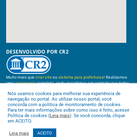
DESENVOLVIDO POR CR2
Muito mais que
criar site
ou
sistema para prefeituras
! Realizamos
uma
assessoria
completa, onde garantimos em contrato que todas
as exigências das
leis de transparência pública
serão atendidas.
Nós usamos cookies para melhorar sua experiência de
navegação no portal. Ao utilizar nosso portal, você
Conheça o
PNTP
e o
Radar da Transparência Pública
concorda com a política de monitoramento de cookies.
Para ter mais informações sobre como isso é feito, acesse
Política de cookies (
Leia mais
). Se você concorda, clique
em ACEITO.
Prefeitura Municipal de Paragominas.
Todos os direitos reservados a
Leia mais
ACEITO