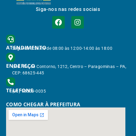
Siga-nos nas redes sociais
ATENDIMENTO
Segunda à Sexta de 08:00 às 12:00-14:00 às 18:00
ENDEREÇO
End.: Av. do Contorno, 1212, Centro – Paragominas – PA,
CEP: 68625-445
TELEFONE
(91) 98309-0035
COMO CHEGAR À PREFEITURA