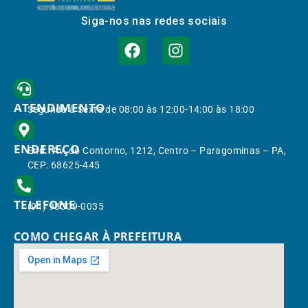
Siga-nos nas redes sociais
ATENDIMENTO
Segunda à Sexta de 08:00 às 12:00-14:00 às 18:00
ENDEREÇO
End.: Av. do Contorno, 1212, Centro – Paragominas – PA,
CEP: 68625-445
TELEFONE
(91) 98309-0035
COMO CHEGAR À PREFEITURA