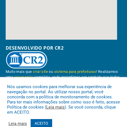
DESENVOLVIDO POR CR2
Muito mais que
criar site
ou
sistema para prefeituras
! Realizamos
uma
assessoria
completa, onde garantimos em contrato que todas
as exigências das
leis de transparência pública
serão atendidas.
Nós usamos cookies para melhorar sua experiência de
navegação no portal. Ao utilizar nosso portal, você
Conheça o
PNTP
e o
Radar da Transparência Pública
concorda com a política de monitoramento de cookies.
Para ter mais informações sobre como isso é feito, acesse
Política de cookies (
Leia mais
). Se você concorda, clique
em ACEITO.
Prefeitura Municipal de Paragominas.
Todos os direitos reservados a
Leia mais
ACEITO