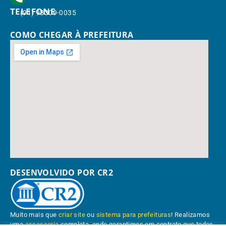
TELEFONE
(91) 98309-0035
COMO CHEGAR À PREFEITURA
DESENVOLVIDO POR CR2
Muito mais que
criar site
ou
sistema para prefeituras
! Realizamos
uma
assessoria
completa, onde garantimos em contrato que todas