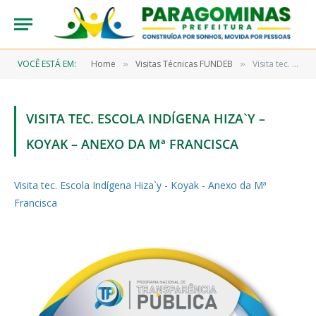
VOCÊ ESTÁ EM:
Home
Visitas Técnicas FUNDEB
Visita tec. Escola Indígena Hiza`y – Koyak – Anexo da Mª Francisca
»
»
VISITA TEC. ESCOLA INDÍGENA HIZA`Y –
KOYAK – ANEXO DA Mª FRANCISCA
Visita tec. Escola Indígena Hiza`y - Koyak - Anexo da Mª
Francisca