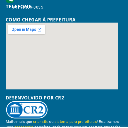
TELEFONE
(91) 98309-0035
COMO CHEGAR À PREFEITURA
DESENVOLVIDO POR CR2
Muito mais que
criar site
ou
sistema para prefeituras
! Realizamos
uma
assessoria
completa, onde garantimos em contrato que todas