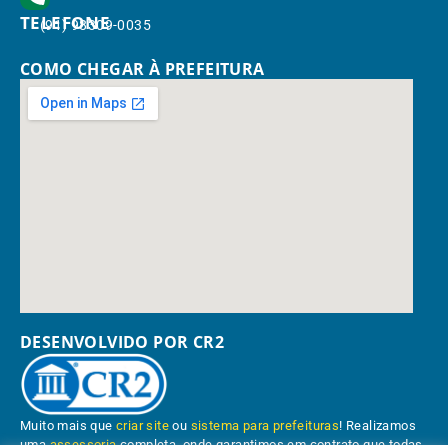
TELEFONE
(91) 98309-0035
COMO CHEGAR À PREFEITURA
DESENVOLVIDO POR CR2
Muito mais que
criar site
ou
sistema para prefeituras
! Realizamos
uma
assessoria
completa, onde garantimos em contrato que todas