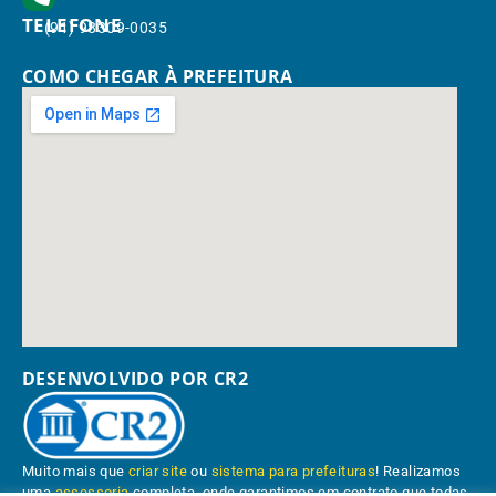
TELEFONE
(91) 98309-0035
COMO CHEGAR À PREFEITURA
DESENVOLVIDO POR CR2
Muito mais que
criar site
ou
sistema para prefeituras
! Realizamos
uma
assessoria
completa, onde garantimos em contrato que todas