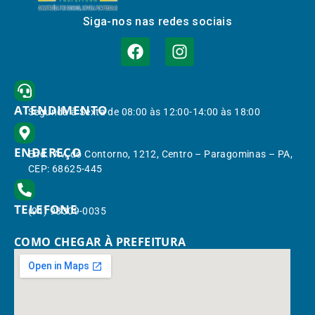
Siga-nos nas redes sociais
ATENDIMENTO
Segunda à Sexta de 08:00 às 12:00-14:00 às 18:00
ENDEREÇO
End.: Av. do Contorno, 1212, Centro – Paragominas – PA,
CEP: 68625-445
TELEFONE
(91) 98309-0035
COMO CHEGAR À PREFEITURA