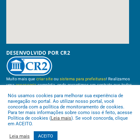
DESENVOLVIDO POR CR2
Muito mais que
criar site
ou
sistema para prefeituras
! Realizamos
uma
assessoria
completa, onde garantimos em contrato que todas
as exigências das
leis de transparência pública
serão atendidas.
Nós usamos cookies para melhorar sua experiência de
navegação no portal. Ao utilizar nosso portal, você
Conheça o
PNTP
e o
Radar da Transparência Pública
concorda com a política de monitoramento de cookies.
Para ter mais informações sobre como isso é feito, acesse
Política de cookies (
Leia mais
). Se você concorda, clique
em ACEITO.
Prefeitura Municipal de Paragominas.
Todos os direitos reservados a
Leia mais
ACEITO