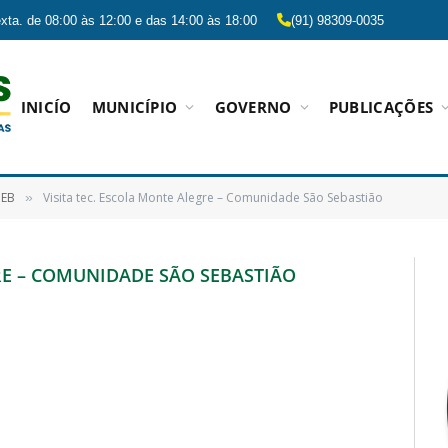
xta. de 08:00 às 12:00 e das 14:00 às 18:00
(91) 98309-0035
INICÍO
MUNICÍPIO
GOVERNO
PUBLICAÇÕES
DEB
Visita tec. Escola Monte Alegre – Comunidade São Sebastião
»
RE – COMUNIDADE SÃO SEBASTIÃO