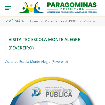
VOCÊ ESTÁ EM:
Home
Visitas Técnicas FUNDEB
Visita tec Escola Monte Alegre (Fevereiro)
»
»
VISITA TEC ESCOLA MONTE ALEGRE
(FEVEREIRO)
Visita tec Escola Monte Alegre (Fevereiro)