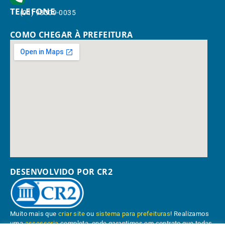
TELEFONE
(91) 98309-0035
COMO CHEGAR À PREFEITURA
DESENVOLVIDO POR CR2
Muito mais que
criar site
ou
sistema para prefeituras
! Realizamos
uma
assessoria
completa, onde garantimos em contrato que todas