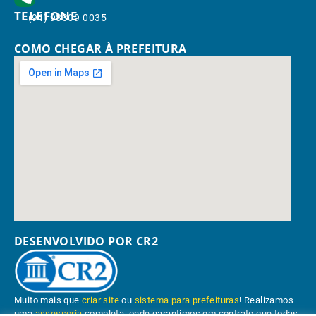
TELEFONE
(91) 98309-0035
COMO CHEGAR À PREFEITURA
DESENVOLVIDO POR CR2
Muito mais que
criar site
ou
sistema para prefeituras
! Realizamos
uma
assessoria
completa, onde garantimos em contrato que todas