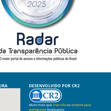
TURA
DESENVOLVIDO POR CR2
Muito mais que
criar site
ou
sistema para
prefeituras
! Realizamos