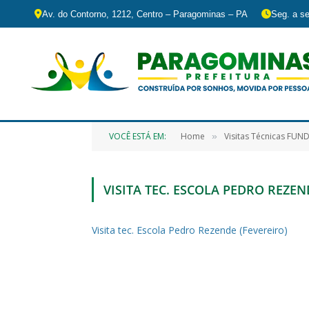
Av. do Contorno, 1212, Centro – Paragominas – PA
Seg. a se
VOCÊ ESTÁ EM:
Home
Visitas Técnicas FUN
»
VISITA TEC. ESCOLA PEDRO REZEN
Visita tec. Escola Pedro Rezende (Fevereiro)