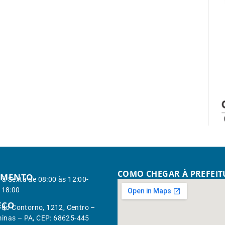
COMO CHEGAR À PREFEI
IMENTO
à Sexta de 08:00 às 12:00-
 18:00
EÇO
. do Contorno, 1212, Centro –
inas – PA, CEP: 68625-445