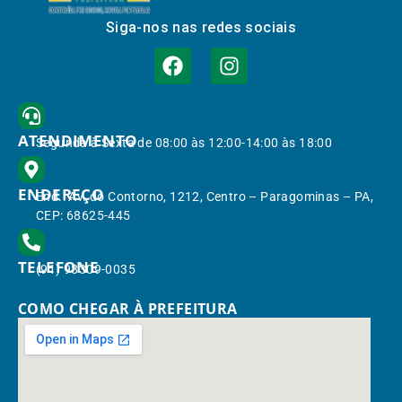
Siga-nos nas redes sociais
ATENDIMENTO
Segunda à Sexta de 08:00 às 12:00-14:00 às 18:00
ENDEREÇO
End.: Av. do Contorno, 1212, Centro – Paragominas – PA,
CEP: 68625-445
TELEFONE
(91) 98309-0035
COMO CHEGAR À PREFEITURA