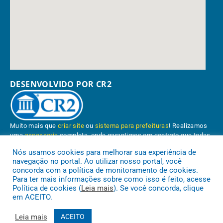
DESENVOLVIDO POR CR2
Muito mais que
criar site
ou
sistema para prefeituras
! Realizamos
uma
assessoria
completa, onde garantimos em contrato que todas
as exigências das
leis de transparência pública
serão atendidas.
Nós usamos cookies para melhorar sua experiência de
navegação no portal. Ao utilizar nosso portal, você
Conheça o
PNTP
e o
Radar da Transparência Pública
concorda com a política de monitoramento de cookies.
Para ter mais informações sobre como isso é feito, acesse
Política de cookies (
Leia mais
). Se você concorda, clique
em ACEITO.
Prefeitura Municipal de Paragominas.
Todos os direitos reservados a
Leia mais
ACEITO