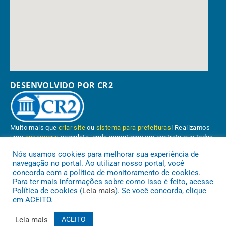
DESENVOLVIDO POR CR2
Muito mais que
criar site
ou
sistema para prefeituras
! Realizamos
uma
assessoria
completa, onde garantimos em contrato que todas
as exigências das
leis de transparência pública
serão atendidas.
Nós usamos cookies para melhorar sua experiência de
navegação no portal. Ao utilizar nosso portal, você
Conheça o
PNTP
e o
Radar da Transparência Pública
concorda com a política de monitoramento de cookies.
Para ter mais informações sobre como isso é feito, acesse
Política de cookies (
Leia mais
). Se você concorda, clique
em ACEITO.
Prefeitura Municipal de Paragominas.
Todos os direitos reservados a
Leia mais
ACEITO