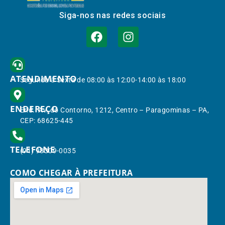
Siga-nos nas redes sociais
ATENDIMENTO
Segunda à Sexta de 08:00 às 12:00-14:00 às 18:00
ENDEREÇO
End.: Av. do Contorno, 1212, Centro – Paragominas – PA,
CEP: 68625-445
TELEFONE
(91) 98309-0035
COMO CHEGAR À PREFEITURA