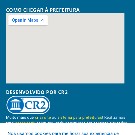
COMO CHEGAR À PREFEITURA
DESENVOLVIDO POR CR2
Muito mais que
criar site
ou
sistema para prefeituras
! Realizamos
uma
assessoria
completa, onde garantimos em contrato que todas
as exigências das
leis de transparência pública
serão atendidas.
Nós usamos cookies para melhorar sua experiência de