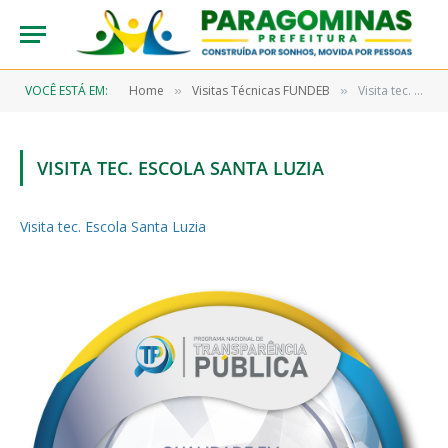
VOCÊ ESTÁ EM:
Home
Visitas Técnicas FUNDEB
Visita tec. Escola Santa Luzia
»
»
VISITA TEC. ESCOLA SANTA LUZIA
Visita tec. Escola Santa Luzia