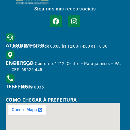
Siga-nos nas redes sociais
ATENDIMENTO
Segunda à Sexta de 08:00 às 12:00-14:00 às 18:00
ENDEREÇO
End.: Av. do Contorno, 1212, Centro – Paragominas – PA,
CEP: 68625-445
TELEFONE
(91) 98309-0035
COMO CHEGAR À PREFEITURA