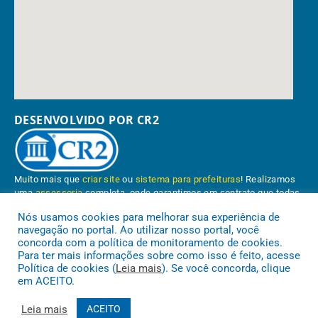
DESENVOLVIDO POR CR2
Muito mais que
criar site
ou
sistema para prefeituras
! Realizamos
uma
assessoria
completa, onde garantimos em contrato que todas
as exigências das
leis de transparência pública
serão atendidas.
Nós usamos cookies para melhorar sua experiência de
navegação no portal. Ao utilizar nosso portal, você
Conheça o
PNTP
e o
Radar da Transparência Pública
concorda com a política de monitoramento de cookies.
Para ter mais informações sobre como isso é feito, acesse
Política de cookies (
Leia mais
). Se você concorda, clique
em ACEITO.
Prefeitura Municipal de Paragominas.
Todos os direitos reservados a
Leia mais
ACEITO