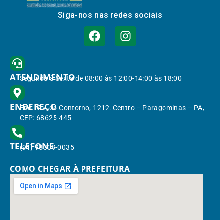
Siga-nos nas redes sociais
ATENDIMENTO
Segunda à Sexta de 08:00 às 12:00-14:00 às 18:00
ENDEREÇO
End.: Av. do Contorno, 1212, Centro – Paragominas – PA,
CEP: 68625-445
TELEFONE
(91) 98309-0035
COMO CHEGAR À PREFEITURA