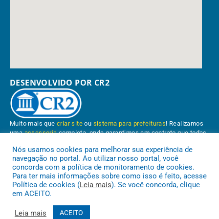
DESENVOLVIDO POR CR2
Muito mais que
criar site
ou
sistema para prefeituras
! Realizamos
uma
assessoria
completa, onde garantimos em contrato que todas
as exigências das
leis de transparência pública
serão atendidas.
Nós usamos cookies para melhorar sua experiência de
navegação no portal. Ao utilizar nosso portal, você
Conheça o
PNTP
e o
Radar da Transparência Pública
concorda com a política de monitoramento de cookies.
Para ter mais informações sobre como isso é feito, acesse
Política de cookies (
Leia mais
). Se você concorda, clique
em ACEITO.
Prefeitura Municipal de Paragominas.
Todos os direitos reservados a
Leia mais
ACEITO