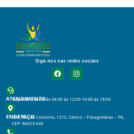
Siga-nos nas redes sociais
ATENDIMENTO
Segunda à Sexta de 08:00 às 12:00-14:00 às 18:00
ENDEREÇO
End.: Av. do Contorno, 1212, Centro – Paragominas – PA,
CEP: 68625-445