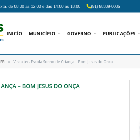
xta. de 08:00 às 12:00 e das 14:00 às 18:00
(91) 98309-0035
INICÍO
MUNICÍPIO
GOVERNO
PUBLICAÇÕES
DEB
Visita tec. Escola Sonho de Criança – Bom Jesus do Onça
»
RIANÇA – BOM JESUS DO ONÇA