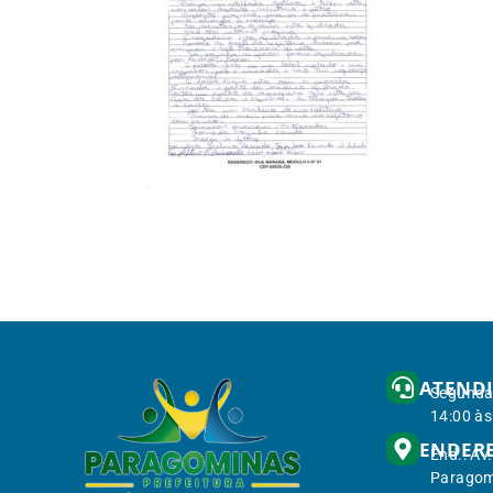
ATEND
Segunda 
14:00 às
ENDER
End.: Av
Paragom