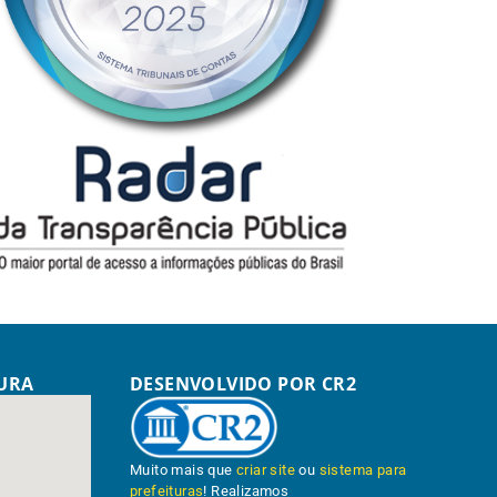
TURA
DESENVOLVIDO POR CR2
Muito mais que
criar site
ou
sistema para
prefeituras
! Realizamos