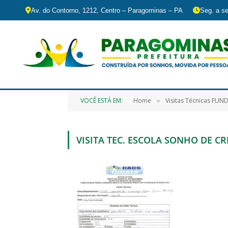
Av. do Contorno, 1212, Centro – Paragominas – PA
Seg. a se
VOCÊ ESTÁ EM:
Home
Visitas Técnicas FUN
»
VISITA TEC. ESCOLA SONHO DE C